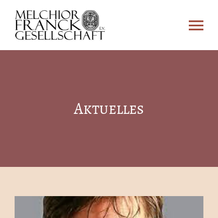
Zum
Inhalt
Tog
springen
Nav
Über uns
Aktuelles
Melchior Franck
Melchior-Franck-Kreis
Aktuelles
Kontakt